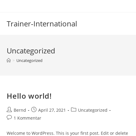
Zum
Inhalt
springen
Trainer-International
Uncategorized
>
Uncategorized
Hello world!
Beitrags-
Beitrag
Beitrags-
Bernd
April 27, 2021
Uncategorized
Autor:
veröffentlicht:
Kategorie:
Beitrags-
1 Kommentar
Kommentare:
Welcome to WordPress. This is your first post. Edit or delete